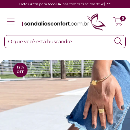
Frete Grátis para todo BR nas compras acima de R$ 199
0
12
%
OFF