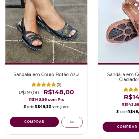
Sandália em Couro Botão Azul
Sandália em C
Gladiado
(5)
R$148,00
R$169,00
R$14
R$143,56
com
Pix
R$143,5
3
x de
R$49,33
sem juros
3
x de
R$49
COMPRAR
COMPRAR