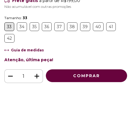
Frete grátis
a partir de
R$199,00
Não acumulável com outras promoções
Tamanho:
33
33
34
35
36
37
38
39
40
41
42
Guia de medidas
Atenção, última peça!
Meios de envio
ALTERAR CEP
Entregas para o CEP:
CALCULAR
Faça login
e use seus dados de entrega
Não sei meu CEP