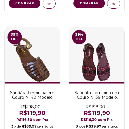
COMPRAR
COMPRAR
39
%
39
%
OFF
OFF
Sandália Feminina em
Sandália Feminina em
Couro N. 40 Modelo
Couro N. 39 Modelo
Luiza com Fivela
Rose Marsala
R$198,00
R$198,00
R$119,90
R$119,90
R$116,30
com
Pix
R$116,30
com
Pix
3
x de
R$39,97
sem juros
3
x de
R$39,97
sem juros