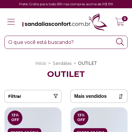
Frete Grátis para todo BR nas compras acima de R$ 199
0
Início
>
Sandálias
>
OUTILET
OUTILET
Filtrar
13
%
13
%
OFF
OFF