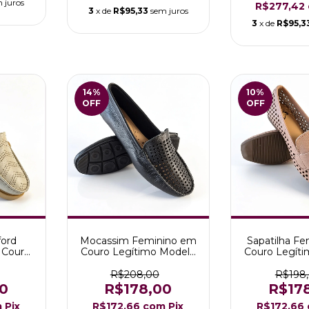
 juros
R$277,42
3
x de
R$95,33
sem juros
3
x de
R$95,3
14
%
10
%
OFF
OFF
ord
Mocassim Feminino em
Sapatilha F
 Couro
Couro Legítimo Modelo
Couro Legít
 Elisa
Eliane cor Preto
Cecília c
R$208,00
R$198
0
R$178,00
R$17
m
Pix
R$172,66
com
Pix
R$172,66