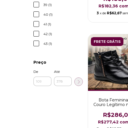
39 (1)
R$182,36
co
3
x de
R$62,67
sem
40 (1)
41 (1)
42 (1)
FRETE GRÁTIS
43 (1)
Preço
De
Até
Bota Feminin
Couro Legítimo 
Rafaela cor P
R$286,
R$277,42
co