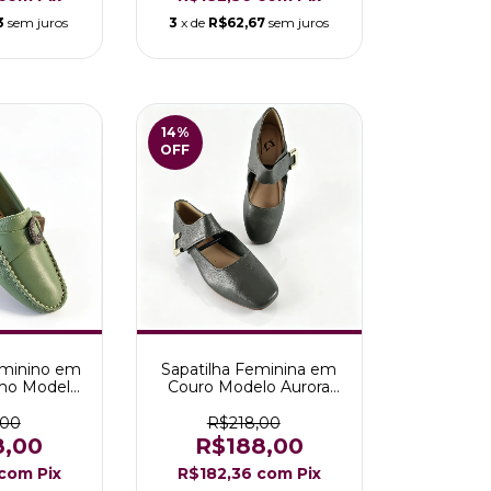
3
sem juros
3
x de
R$62,67
sem juros
14
%
OFF
minino em
Sapatilha Feminina em
imo Modelo
Couro Modelo Aurora
Erva Doce
Verde Musgo
,00
R$218,00
8,00
R$188,00
com
Pix
R$182,36
com
Pix