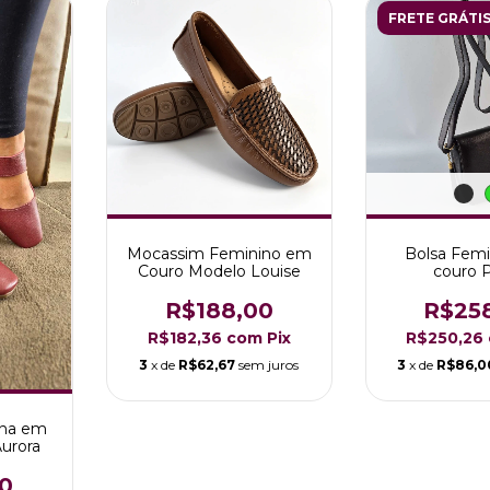
FRETE GRÁTI
Mocassim Feminino em
Bolsa Fem
Couro Modelo Louise
couro 
R$188,00
R$25
R$182,36
com
Pix
R$250,26
3
x de
R$62,67
sem juros
3
x de
R$86,0
ina em
urora
0