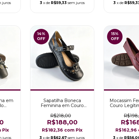
 juros
3
x de
R$59,33
sem juros
3
x de
R$59,3
14
%
15
%
OFF
OFF
ina em
Sapatilha Boneca
Mocassim Fe
lo
Feminina em Couro
Couro Legít
erde
Modelo Malu cor Preta
Elisa Fr
R$218,00
R$198
0
R$188,00
R$16
m
Pix
R$182,36
com
Pix
R$162,96
 juros
3
x de
R$62,67
sem juros
3
x de
R$56,0