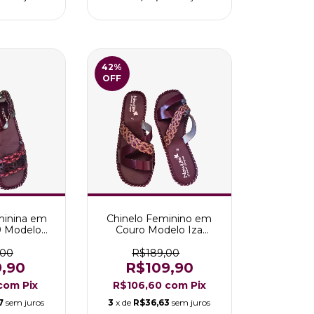
42
%
OFF
minina em
Chinelo Feminino em
9 Modelo
Couro Modelo Iza
rsala
Marsala
,00
R$189,00
9,90
R$109,90
com
Pix
R$106,60
com
Pix
7
sem juros
3
x de
R$36,63
sem juros