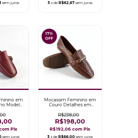
3
sem juros
3
x de
R$62,67
sem juros
17
%
OFF
minino em
Mocassim Feminino em
imo Modelo
Couro Detalhes em
amboesa
Laser Modelo Mirele
,00
R$238,00
8,00
R$198,00
com
Pix
R$192,06
com
Pix
0
sem juros
3
x de
R$66,00
sem juros