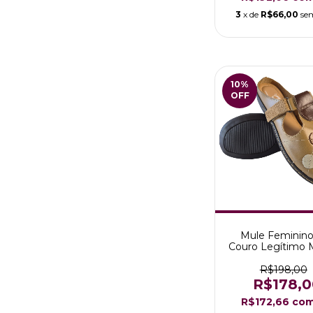
3
x de
R$66,00
se
10
%
OFF
Mule Feminin
Couro Legítimo 
Melinda Cara
R$198,00
R$178,0
R$172,66
co