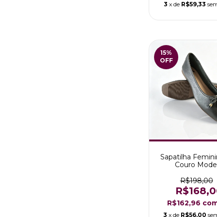
3
x de
R$59,33
sem
15
%
OFF
Sapatilha Femin
Couro Mode
Bianca/Laço V
Musgo
R$198,00
R$168,0
R$162,96
co
3
x de
R$56,00
sem