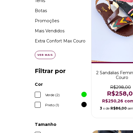
Tênis
Botas
Promoções
Mais Vendidos
Extra Confort Max Couro
VER MAIS
Filtrar por
2 Sandalias Femi
Couro
Cor
R$298,00
R$258,
Verde (2)
R$250,26
co
Preto (1)
3
x de
R$86,00
se
Tamanho