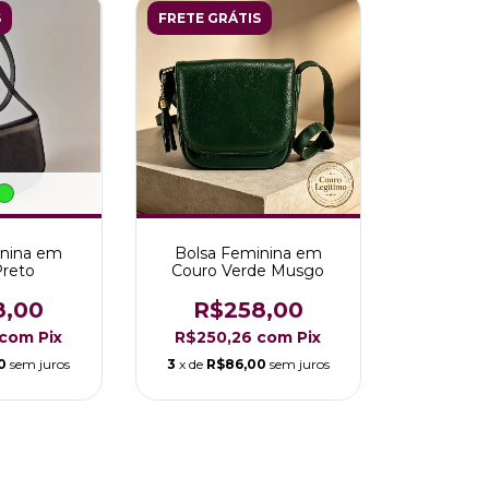
S
FRETE GRÁTIS
inina em
Bolsa Feminina em
Preto
Couro Verde Musgo
8,00
R$258,00
com
Pix
R$250,26
com
Pix
0
sem juros
3
x de
R$86,00
sem juros