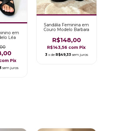
Sandália Feminina em
Couro Modelo Barbara
minino em
elo Léa
R$148,00
,00
R$143,56
com
Pix
8,00
3
x de
R$49,33
sem juros
com
Pix
3
sem juros