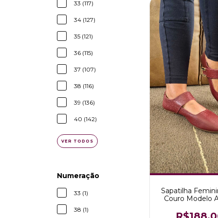
33 (117)
34 (127)
35 (121)
36 (115)
37 (107)
38 (116)
39 (136)
40 (142)
VER TODOS
Numeração
Sapatilha Femin
33 (1)
Couro Modelo A
38 (1)
R$188,0