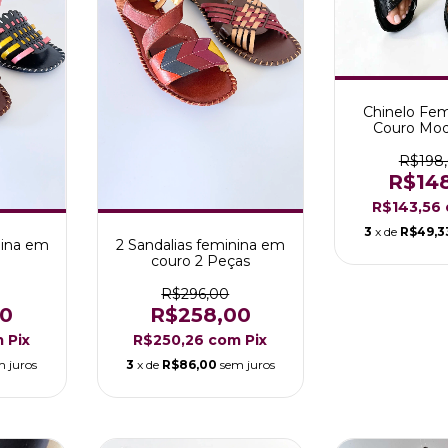
Chinelo Fe
Couro Mod
R$198
R$14
R$143,56
3
x de
R$49,3
nina em
2 Sandalias feminina em
couro 2 Peças
R$296,00
00
R$258,00
m
Pix
R$250,26
com
Pix
m juros
3
x de
R$86,00
sem juros