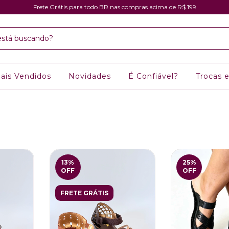
Frete Grátis para todo BR nas compras acima de R$ 199
ais Vendidos
Novidades
É Confiável?
Trocas 
13
%
25
%
OFF
OFF
FRETE GRÁTIS