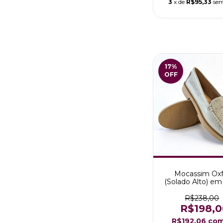
3
x de
R$95,33
sem
17
%
OFF
Mocassim Oxf
(Solado Alto) em
Legítimo Modelo
Off-White
R$238,00
R$198,0
R$192,06
co