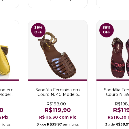
39
%
39
%
OFF
OFF
ino em
Sandália Feminina em
Sandália Fe
Modelo
Couro N. 40 Modelo
Couro N. 3
relo
Luiza com Fivela
Rose Ma
R$198,00
R$198
0
R$119,90
R$11
m
Pix
R$116,30
com
Pix
R$116,30
 juros
3
x de
R$39,97
sem juros
3
x de
R$39,9