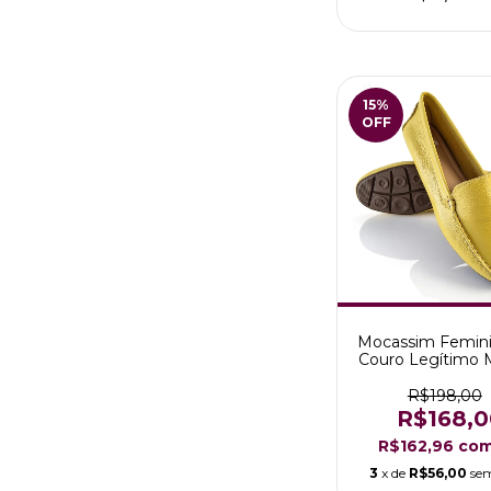
15
%
OFF
Mocassim Femin
Couro Legítimo 
Elisa Cor Ama
R$198,00
R$168,0
R$162,96
co
3
x de
R$56,00
sem