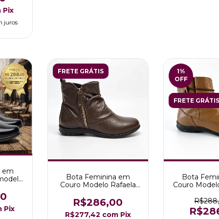
m
Pix
 juros
FRETE GRÁTIS
1
%
OFF
FRETE GRÁTI
a em
Bota Feminina em
Bota Femi
modelo
Couro Modelo Rafaela
Couro Modelo
reto
cor Marrom
Caram
00
R$286,00
R$288
m
Pix
R$28
R$277,42
com
Pix