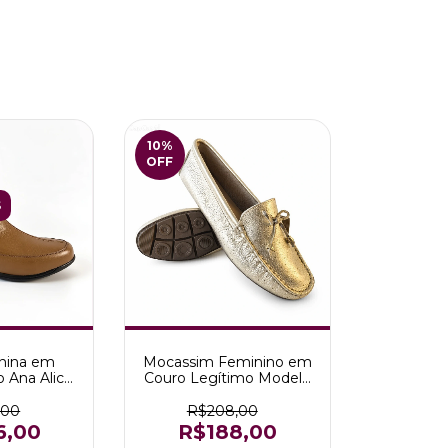
10
%
OFF
S
nina em
Mocassim Feminino em
 Ana Alice
Couro Legítimo Modelo
elo
Pérola cor Ouro Branco
,00
R$208,00
6,00
R$188,00