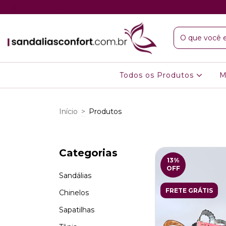
Todos os Produtos
M
Início
>
Produtos
Categorias
13
%
OFF
Sandálias
FRETE GRÁTIS
Chinelos
Sapatilhas