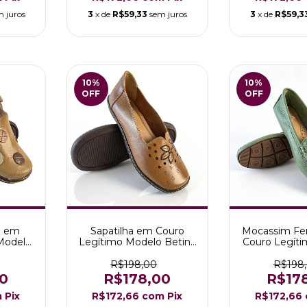
m juros
3
x de
R$59,33
sem juros
3
x de
R$59,3
10
%
10
%
OFF
OFF
o em
Sapatilha em Couro
Mocassim Fe
Modelo
Legítimo Modelo Betina
Couro Legít
melo
Cor whisky
Helena cor 
R$198,00
R$198
0
R$178,00
R$17
m
Pix
R$172,66
com
Pix
R$172,66