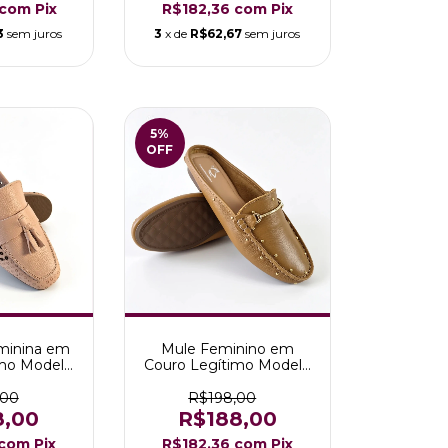
com
Pix
R$182,36
com
Pix
3
sem juros
3
x de
R$62,67
sem juros
5
%
OFF
eminina em
Mule Feminino em
imo Modelo
Couro Legítimo Modelo
or Rose
Melinda Caramelo
,00
R$198,00
8,00
R$188,00
com
Pix
R$182,36
com
Pix