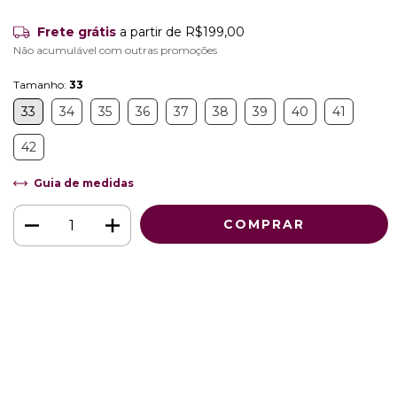
Frete grátis
a partir de
R$199,00
Não acumulável com outras promoções
Tamanho:
33
33
34
35
36
37
38
39
40
41
42
Guia de medidas
Meios de envio
ALTERAR CEP
Entregas para o CEP:
CALCULAR
Faça login
e use seus dados de entrega
Não sei meu CEP