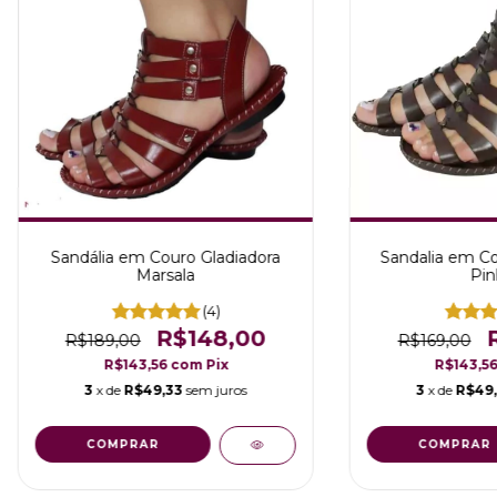
Sandália em Couro Gladiadora
Sandalia em Co
Marsala
Pin
(4)
R$148,00
R$189,00
R$169,00
R$143,56
com
Pix
R$143,5
3
x de
R$49,33
sem juros
3
x de
R$49
COMPRAR
COMPRAR