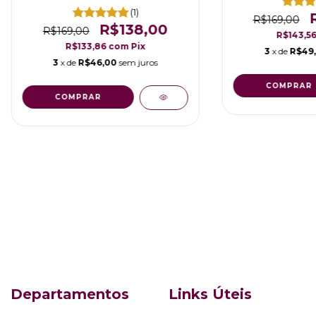
(1)
R$169,00
R$138,00
R$169,00
R$143,5
R$133,86
com
Pix
3
x de
R$49
3
x de
R$46,00
sem juros
COMPRAR
COMPRAR
Departamentos
Links Úteis