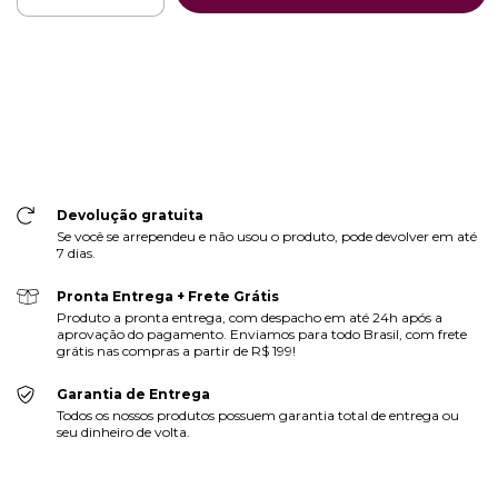
Meios de envio
ALTERAR CEP
Entregas para o CEP:
CALCULAR
Faça login
e use seus dados de entrega
Não sei meu CEP
Devolução gratuita
Se você se arrependeu e não usou o produto, pode devolver em até
7 dias.
Pronta Entrega + Frete Grátis
Produto a pronta entrega, com despacho em até 24h após a
aprovação do pagamento. Enviamos para todo Brasil, com frete
grátis nas compras a partir de R$ 199!
Garantia de Entrega
Todos os nossos produtos possuem garantia total de entrega ou
seu dinheiro de volta.