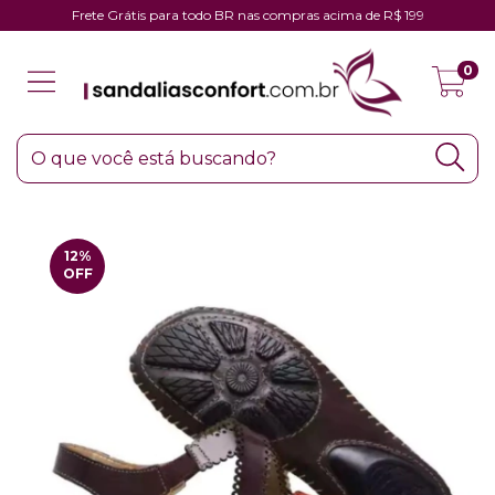
Frete Grátis para todo BR nas compras acima de R$ 199
0
12
%
OFF